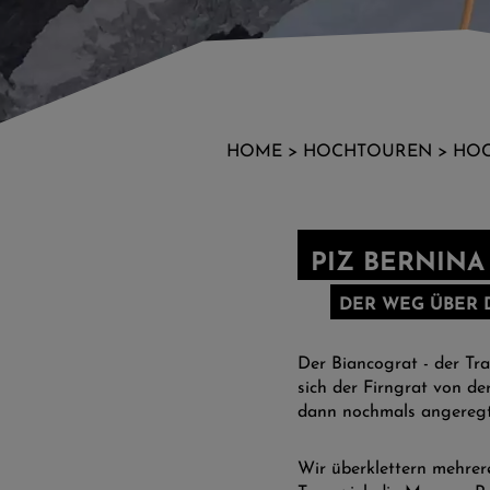
HOME
>
HOCHTOUREN
>
HO
PIZ BERNINA
DER WEG ÜBER 
Der Biancograt - der Tra
sich der Firngrat von de
dann nochmals angeregt
Wir überklettern mehrer