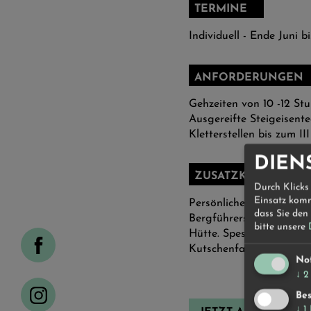
TERMINE
Individuell - Ende Juni bi
ANFORDERUNGEN
Gehzeiten von 10 -12 St
Ausgereifte Steigeisente
Kletterstellen bis zum II
DIEN
ZUSATZKOSTEN
Durch Klicks
Einsatz komm
Persönliche Übernachtu
dass Sie den
Bergführers auf der Tsc
bitte unsere
Hütte. Spesen für die D
Kutschenfahrt
No
↓
2
Bes
↓
1