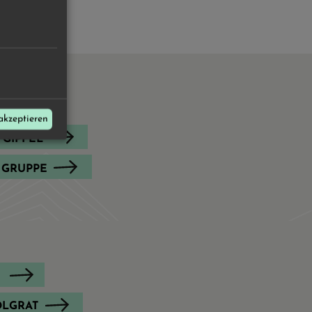
H...
akzeptieren
 GIPFEL
 GRUPPE
LGRAT