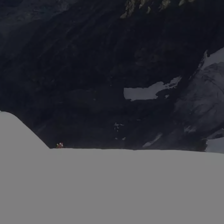
WEG
TÜDLGRAT
 IM AHRNTAL