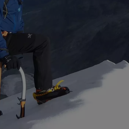
TAGESTOUREN
ORTLER - NORMAL
GROSSGLOCKNER S
HOCHGALL
RÖTSPITZE
GLETSCHERTOUREN