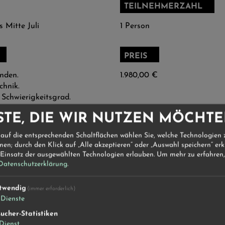
TEILNEHMERZAHL
s Mitte Juli
1 Person
PREIS
unden.
1.980,00 €
chnik.
I Schwierigkeitsgrad.
STE, DIE WIR NUTZEN MÖCHT
 auf die entsprechenden Schaltflächen wählen Sie, welche Technologien
en; durch den Klick auf „Alle akzeptieren“ oder „Auswahl speichern“ erk
ngsspesen und die des
 Einsatz der ausgewählten Technologien erlauben.
Um mehr zu erfahren,
hierva und Marco e Rosa
Datenschutzerklärung
.
iavolezza Seilbahn und
twendig
(immer erforderlich)
Dienste
ucher-Statistiken
Dienst