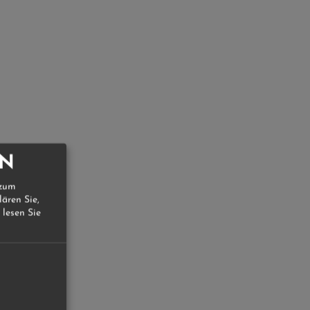
EN
 zum
lären Sie,
 lesen Sie