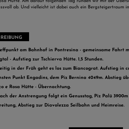
Rosa Hütte. Am darauf folgenden Tag runden wir mit der Übers
ssvoll ab. Und vielleicht ist dabei auch ein Bergsteigertraum i
REIBUNG
Treffpunkt am Bahnhof in Pontresina - gemeinsame Fahrt m
gtal - Aufstieg zur Tschierva Hütte. 1,5 Stunden.
Zeitig in der Früh geht es los zum Biancograt. Aufstieg in c
hsten Punkt Engadins, dem Piz Bernina 4049m. Abstieg üb
co e Rosa Hütte - Übernachtung.
Nach der Anstrengung folgt ein Genusstag, Piz Palü 3900m
eitung, Abstieg zur Diavolezza Seilbahn und Heimreise.