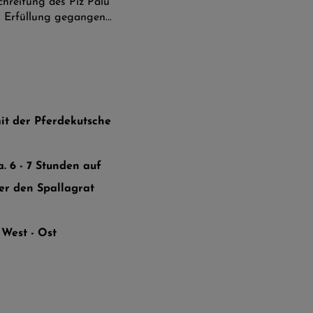
chreitung des Piz Palü
n Erfüllung gegangen...
it der Pferdekutsche
a. 6 - 7 Stunden auf
er den Spallagrat
 West - Ost