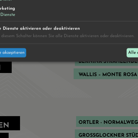
rketing
Dienste
e Dienste aktivieren oder deaktivieren
 diesem Schalter können Sie alle Dienste aktivieren oder deaktivieren.
ZWEI AUF EINEN STREIC
ENWOCHEN
 akzeptieren
Alle 
BERNINA STRAHLENDE
N
WALLIS – MONTE ROSA
ORTLER - NORMALWEG
EN
GROSSGLOCKNER STÜD