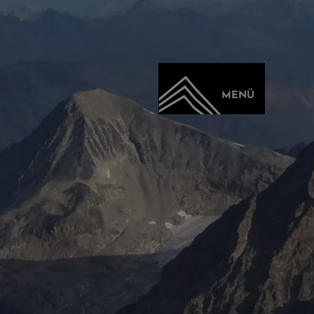
MENÜ
EN
REICH...
DE GIPFEL
NCOGRAT
OSA GRUPPE