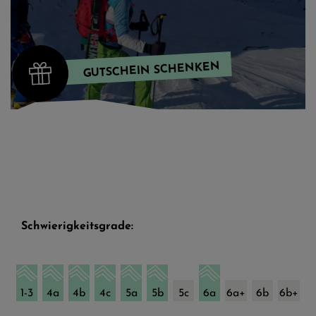
GUTSCHEIN SCHENKEN
Schwierigkeitsgrade:
1-3
4a
4b
4c
5a
5b
5c
6a
6a+
6b
6b+