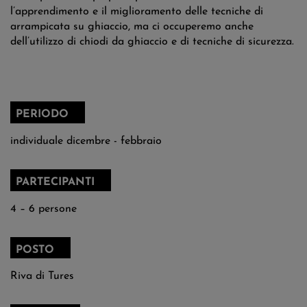
l’apprendimento e il miglioramento delle tecniche di
arrampicata su ghiaccio, ma ci occuperemo anche
dell’utilizzo di chiodi da ghiaccio e di tecniche di sicurezza.
ARRAMPICATA SU GHIACCIO
CORSO BASE NELLA VALLE DI RIVA DI
TURES
PERIODO
VALLI DI TURES E AURINA & DOLOMITI
individuale dicembre - febbraio
VAL DI COGNE - AOSTA
MONT BLANC
PARTECIPANTI
4 – 6 persone
POSTO
Riva di Tures