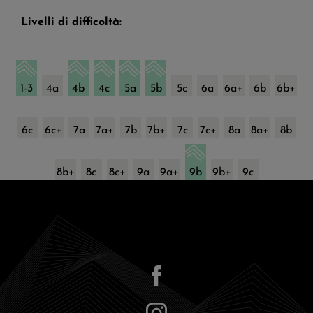
Livelli di difficoltà:
1-3
4a
4b
4c
5a
5b
5c
6a
6a+
6b
6b+
6c
6c+
7a
7a+
7b
7b+
7c
7c+
8a
8a+
8b
8b+
8c
8c+
9a
9a+
9b
9b+
9c