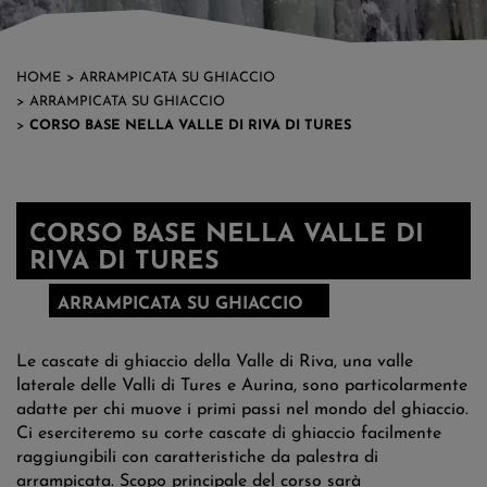
PALA DI SAN MARTINO
ARCO E VALLE DEL SARCA
HOME
>
ARRAMPICATA SU GHIACCIO
>
ARRAMPICATA SU GHIACCIO
>
CORSO BASE NELLA VALLE DI RIVA DI TURES
IN GIORNATA
LA CIMA GRANDE
CORSO BASE NELLA VALLE DI
VIE FERRATE
RIVA DI TURES
ARRAMPICATA SU GHIACCIO
Le cascate di ghiaccio della Valle di Riva, una valle
laterale delle Valli di Tures e Aurina, sono particolarmente
adatte per chi muove i primi passi nel mondo del ghiaccio.
Ci eserciteremo su corte cascate di ghiaccio facilmente
raggiungibili con caratteristiche da palestra di
arrampicata. Scopo principale del corso sarà