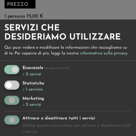
PREZZO
1 persona 75,00 €
SERVIZI CHE
SERVIZI OFFERTI
DESIDERIAMO UTILIZZARE
Corso e lezioni – noleggio di moderna attrezzatura per
Qui puoi vedere e modificare le informazioni che raccogliamo su
l’arrampicata su ghiaccio
di te.
Per saperne di più, leggi la nostra
informativa sulla privacy
.
Essenziale
(sempre richiesto)
↓
2
servizi
FATE UNA RICHIESTA
Statistiche
↓
1
servizio
Marketing
↓
2
servizi
Attivare o disattivare tutti i servizi
Utilizzi questo interruttore per attivare o disattivare tutti
i servizi.